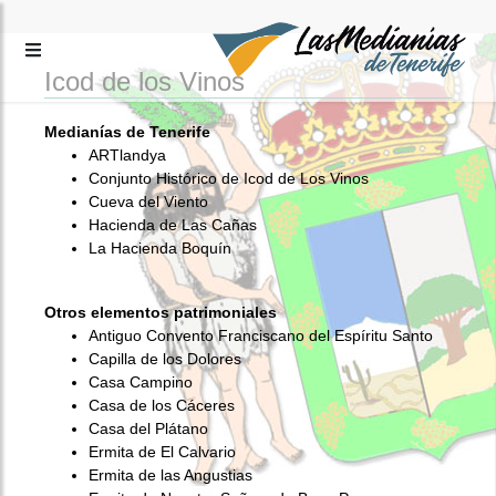
Icod de los Vinos
Medianías de Tenerife
ARTlandya
Conjunto Histórico de Icod de Los Vinos
Cueva del Viento
Hacienda de Las Cañas
La Hacienda Boquín
Otros elementos patrimoniales
Antiguo Convento Franciscano del Espíritu Santo
Capilla de los Dolores
Casa Campino
Casa de los Cáceres
Casa del Plátano
Ermita de El Calvario
Ermita de las Angustias