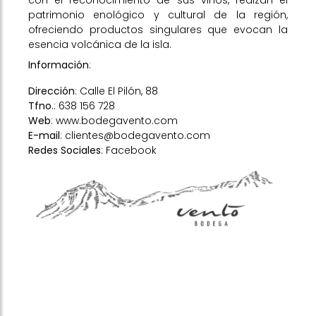
con el reconocimiento de sus vinos, realzan el
patrimonio enológico y cultural de la región,
ofreciendo productos singulares que evocan la
esencia volcánica de la isla.
Información
:
Dirección
: Calle El Pilón, 88
Tfno
.: 638 156 728
Web
:
www.bodegavento.com
E-mail
:
clientes@bodegavento.com
Redes Sociales
:
Facebook